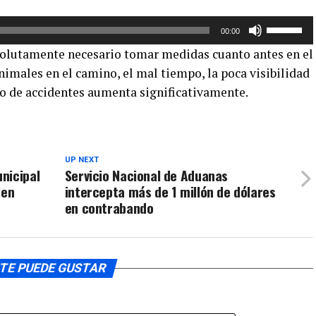
aumentar
o
Utiliza
00:00
disminuir
las
bsolutamente necesario tomar medidas cuanto antes en el
el
teclas
imales en el camino, el mal tiempo, la poca visibilidad
volumen.
de
go de accidentes aumenta significativamente.
flecha
arriba/aba
para
aumentar
o
UP NEXT
nicipal
Servicio Nacional de Aduanas
disminuir
len
intercepta más de 1 millón de dólares
el
en contrabando
volumen.
TE PUEDE GUSTAR