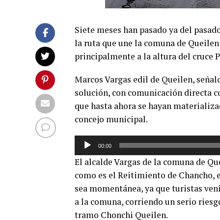
Siete meses han pasado ya del pasado 
la ruta que une la comuna de Queilen
principalmente a la altura del cruce P
Marcos Vargas edil de Queilen, señal
solución, con comunicación directa co
que hasta ahora se hayan materializa
concejo municipal.
Reproductor
00:00
de
El alcalde Vargas de la comuna de Qu
audio
como es el Reitimiento de Chancho, e
sea momentánea, ya que turistas venid
a la comuna, corriendo un serio riesgo
tramo Chonchi Queilen.