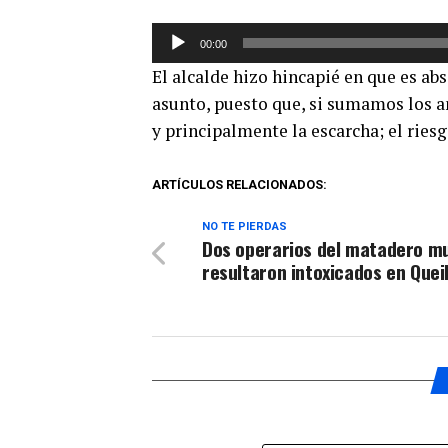
Reproductor
00:00
de
El alcalde hizo hincapié en que es a
audio
asunto, puesto que, si sumamos los an
y principalmente la escarcha; el ries
ARTÍCULOS RELACIONADOS:
NO TE PIERDAS
Dos operarios del matadero mu
resultaron intoxicados en Quei