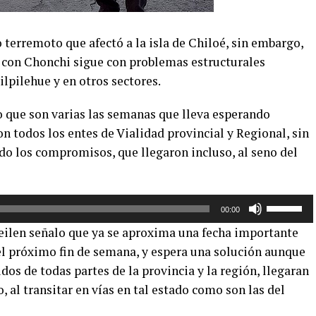
terremoto que afectó a la isla de Chiloé, sin embargo,
 con Chonchi sigue con problemas estructurales
ilpilehue y en otros sectores.
o que son varias las semanas que lleva esperando
n todos los entes de Vialidad provincial y Regional, sin
do los compromisos, que llegaron incluso, al seno del
Utiliza
00:00
las
eilen señalo que ya se aproxima una fecha importante
teclas
l próximo fin de semana, y espera una solución aunque
de
os de todas partes de la provincia y la región, llegaran
flecha
arriba/aba
, al transitar en vías en tal estado como son las del
para