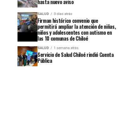
hasta nuevo aviso
SALUD
3 días atrás
Firman histórico convenio que
permitirá ampliar la atención de niñas,
niños y adolescentes con autismo en
las 10 comunas de Chiloé
SALUD
1 semana atrás
Servicio de Salud Chiloé rindió Cuenta
Pública
jo