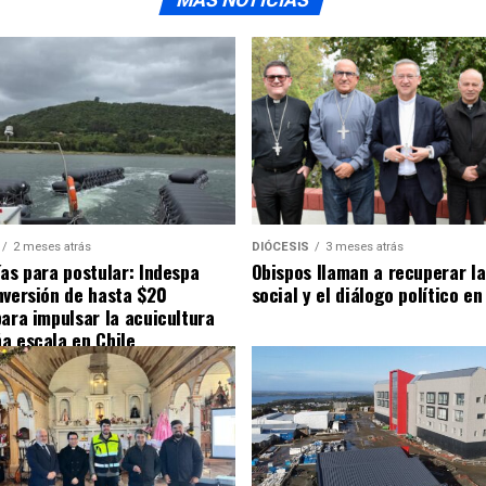
2 meses atrás
DIÓCESIS
3 meses atrás
ías para postular: Indespa
Obispos llaman a recuperar la
nversión de hasta $20
social y el diálogo político en
para impulsar la acuicultura
a escala en Chile