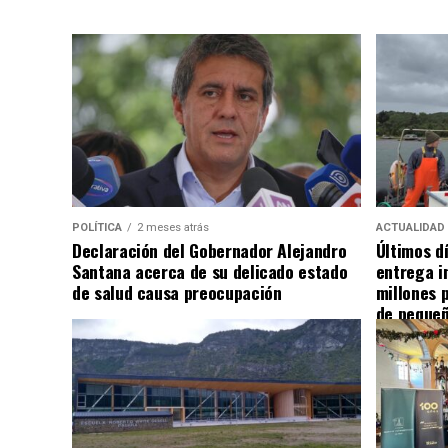
POLÍTICA
2 meses atrás
ACTUALIDAD
Declaración del Gobernador Alejandro
Últimos d
Santana acerca de su delicado estado
entrega i
de salud causa preocupación
millones 
de pequeñ