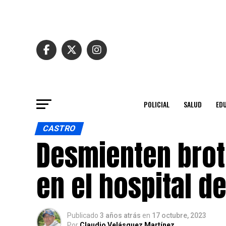
POLICIAL
SALUD
ED
CASTRO
Desmienten brot
en el hospital d
Publicado
3 años atrás
en
17 octubre, 2023
Por
Claudio Velásquez Martínez