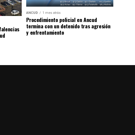
ANCUD
1 mes atrás
Procedimiento policial en Ancud
termina con un detenido tras agresión
falencias
y enfrentamiento
lud