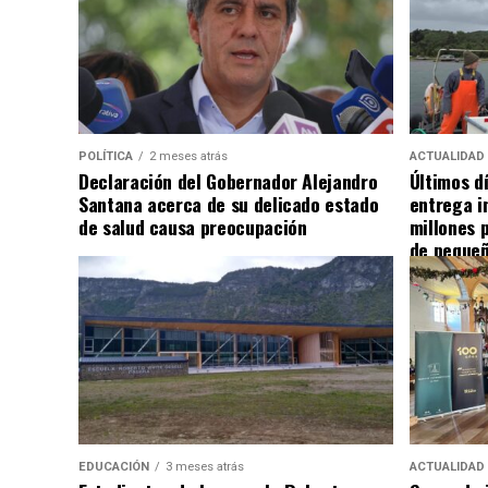
POLÍTICA
2 meses atrás
ACTUALIDAD
Declaración del Gobernador Alejandro
Últimos d
Santana acerca de su delicado estado
entrega i
de salud causa preocupación
millones 
de pequeñ
EDUCACIÓN
3 meses atrás
ACTUALIDAD