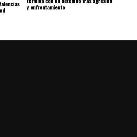
termina con un detenido tras agresión
falencias
y enfrentamiento
lud