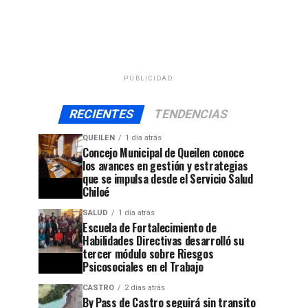
PUBLICIDAD
RECIENTES
TENDENCIAS
QUEILEN
1 día atrás
Concejo Municipal de Queilen conoce
los avances en gestión y estrategias
que se impulsa desde el Servicio Salud
Chiloé
SALUD
1 día atrás
Escuela de Fortalecimiento de
Habilidades Directivas desarrolló su
tercer módulo sobre Riesgos
Psicosociales en el Trabajo
CASTRO
2 días atrás
By Pass de Castro seguirá sin transito