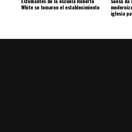
Estudiantes de la escuela Roberto
Saesa da i
White se tomaron el establecimiento
moderniza
iglesia pa