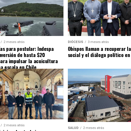
2 meses atrás
DIÓCESIS
3 meses atrás
ías para postular: Indespa
Obispos llaman a recuperar la
nversión de hasta $20
social y el diálogo político en
para impulsar la acuicultura
a escala en Chile
2 meses atrás
SALUD
2 meses atrás