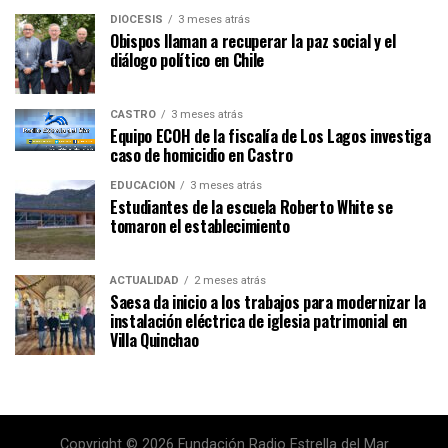
DIÓCESIS
3 meses atrás
Obispos llaman a recuperar la paz social y el
diálogo político en Chile
CASTRO
3 meses atrás
Equipo ECOH de la fiscalía de Los Lagos investiga
caso de homicidio en Castro
EDUCACIÓN
3 meses atrás
Estudiantes de la escuela Roberto White se
tomaron el establecimiento
ACTUALIDAD
2 meses atrás
Saesa da inicio a los trabajos para modernizar la
instalación eléctrica de iglesia patrimonial en
Villa Quinchao
Copyright © 2026 Fundación Radio Estrella del Mar