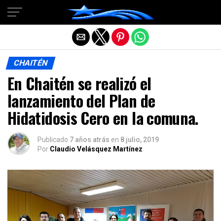
Salir de la versión móvil
CHAITÉN
En Chaitén se realizó el
lanzamiento del Plan de
Hidatidosis Cero en la comuna.
Publicado
7 años atrás
en
8 julio, 2019
Por
Claudio Velásquez Martínez