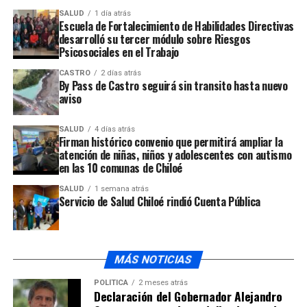
SALUD
1 día atrás
UP NEXT
Escuela de Fortalecimiento de Habilidades Directivas
Comunidad de Palena se tomó la escuela Roberto White
desarrolló su tercer módulo sobre Riesgos
Psicosociales en el Trabajo
NO TE PIERDAS
Saesa realizó capacitación a instaladores eléctricos de
CASTRO
2 días atrás
Chiloé
By Pass de Castro seguirá sin transito hasta nuevo
aviso
SALUD
4 días atrás
Firman histórico convenio que permitirá ampliar la
atención de niñas, niños y adolescentes con autismo
en las 10 comunas de Chiloé
SALUD
1 semana atrás
Servicio de Salud Chiloé rindió Cuenta Pública
MÁS NOTICIAS
POLÍTICA
2 meses atrás
Declaración del Gobernador Alejandro