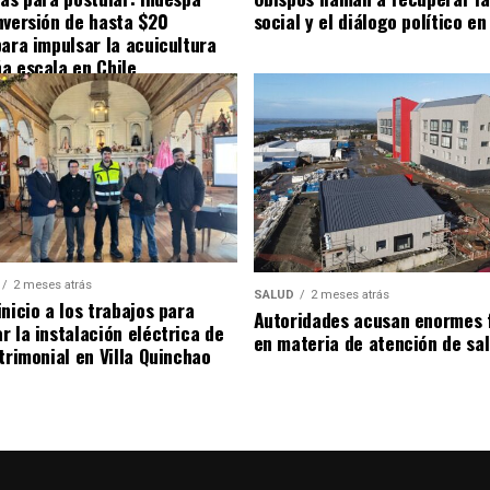
nversión de hasta $20
social y el diálogo político en
para impulsar la acuicultura
a escala en Chile
2 meses atrás
SALUD
2 meses atrás
nicio a los trabajos para
Autoridades acusan enormes 
r la instalación eléctrica de
en materia de atención de sa
trimonial en Villa Quinchao