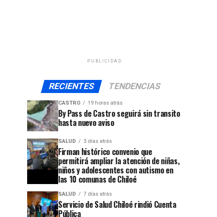
PUBLICIDAD
RECIENTES
TENDENCIAS
CASTRO
19 horas atrás
By Pass de Castro seguirá sin transito
hasta nuevo aviso
SALUD
3 días atrás
Firman histórico convenio que
permitirá ampliar la atención de niñas,
niños y adolescentes con autismo en
las 10 comunas de Chiloé
SALUD
7 días atrás
Servicio de Salud Chiloé rindió Cuenta
Pública