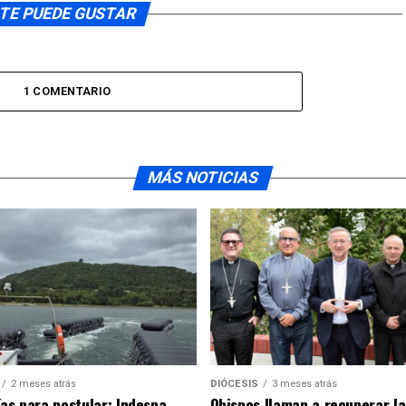
TE PUEDE GUSTAR
1 COMENTARIO
MÁS NOTICIAS
2 meses atrás
DIÓCESIS
3 meses atrás
ías para postular: Indespa
Obispos llaman a recuperar la