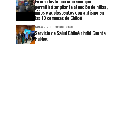
Firman histórico convenio que
jo
permitirá ampliar la atención de niñas,
niños y adolescentes con autismo en
las 10 comunas de Chiloé
SALUD
1 semana atrás
Servicio de Salud Chiloé rindió Cuenta
Pública
jo
jo