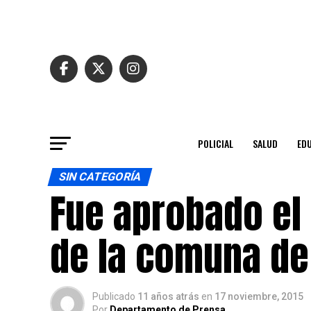
POLICIAL
SALUD
ED
SIN CATEGORÍA
Fue aprobado el
de la comuna de
Publicado
11 años atrás
en
17 noviembre, 2015
Por
Departamento de Prensa