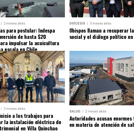
2 meses atrás
DIÓCESIS
3 meses atrás
ías para postular: Indespa
Obispos llaman a recuperar la
nversión de hasta $20
social y el diálogo político en
para impulsar la acuicultura
a escala en Chile
2 meses atrás
SALUD
2 meses atrás
nicio a los trabajos para
Autoridades acusan enormes 
r la instalación eléctrica de
en materia de atención de sa
trimonial en Villa Quinchao