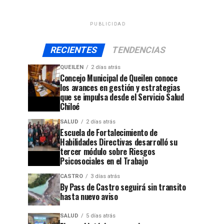
PUBLICIDAD
RECIENTES
TENDENCIAS
QUEILEN
2 días atrás
Concejo Municipal de Queilen conoce
los avances en gestión y estrategias
que se impulsa desde el Servicio Salud
Chiloé
SALUD
2 días atrás
Escuela de Fortalecimiento de
Habilidades Directivas desarrolló su
tercer módulo sobre Riesgos
Psicosociales en el Trabajo
CASTRO
3 días atrás
By Pass de Castro seguirá sin transito
hasta nuevo aviso
SALUD
5 días atrás