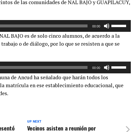
recintos de las comunidades de NAL BAJO y GUAPILACUY,
arriba/aba
para
aumentar
Utiliza
o
00:00
las
disminuir
 NAL BAJO es de solo cinco alumnos, de acuerdo a la
teclas
el
rabajo o de diálogo, por lo que se resisten a que se
de
volumen.
flecha
arriba/aba
Utiliza
para
00:00
las
aumentar
una de Ancud ha señalado que harán todos los
teclas
o
la matrícula en ese establecimiento educacional, que
de
disminuir
des.
flecha
el
arriba/aba
volumen.
para
aumentar
o
UP NEXT
esentó
Vecinos asisten a reunión por
disminuir