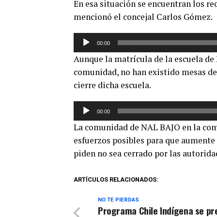
En esa situación se encuentran los 
mencionó el concejal Carlos Gómez.
Reproductor
00:00
de
Aunque la matrícula de la escuela de
audio
comunidad, no han existido mesas de t
cierre dicha escuela.
Reproductor
00:00
de
La comunidad de NAL BAJO en la com
audio
esfuerzos posibles para que aumente 
piden no sea cerrado por las autorida
ARTÍCULOS RELACIONADOS:
NO TE PIERDAS
Programa Chile Indígena se pr