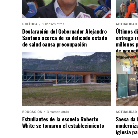
POLÍTICA
2 meses atrás
ACTUALIDAD
Declaración del Gobernador Alejandro
Últimos d
Santana acerca de su delicado estado
entrega i
de salud causa preocupación
millones 
de pequeñ
EDUCACIÓN
3 meses atrás
ACTUALIDAD
Estudiantes de la escuela Roberto
Saesa da i
White se tomaron el establecimiento
moderniza
iglesia pa