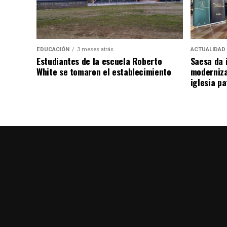
EDUCACIÓN
3 meses atrás
ACTUALIDAD
Estudiantes de la escuela Roberto
Saesa da i
White se tomaron el establecimiento
moderniza
iglesia pa