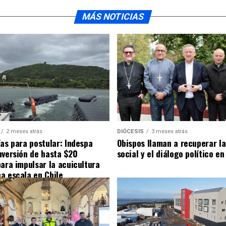
MÁS NOTICIAS
2 meses atrás
DIÓCESIS
3 meses atrás
ías para postular: Indespa
Obispos llaman a recuperar la
nversión de hasta $20
social y el diálogo político en
para impulsar la acuicultura
a escala en Chile