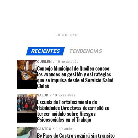
PUBLICIDAD
RECIENTES
TENDENCIAS
QUEILEN
10 horas atrás
Concejo Municipal de Queilen conoce
los avances en gestión y estrategias
que se impulsa desde el Servicio Salud
Chiloé
SALUD
10 horas atrás
Escuela de Fortalecimiento de
Habilidades Directivas desarrolló su
tercer módulo sobre Riesgos
Psicosociales en el Trabajo
CASTRO
1 día atrás
By Pass de Castro seguirá sin transito