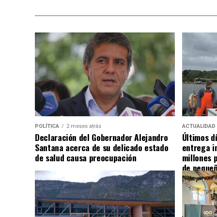
POLÍTICA
2 meses atrás
ACTUALIDAD
Declaración del Gobernador Alejandro
Últimos d
Santana acerca de su delicado estado
entrega i
de salud causa preocupación
millones 
de pequeñ