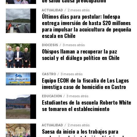
de salud causa preocupación
ACTUALIDAD
2 meses atrás
Últimos días para postular: Indespa
entrega inversión de hasta $20 millones
para impulsar la acuicultura de pequeña
escala en Chile
DIÓCESIS
3 meses atrás
Obispos llaman a recuperar la paz
social y el diálogo político en Chile
CASTRO
3 meses atrás
Equipo ECOH de la fiscalía de Los Lagos
investiga caso de homicidio en Castro
EDUCACIÓN
3 meses atrás
Estudiantes de la escuela Roberto White
se tomaron el establecimiento
ACTUALIDAD
2 meses atrás
Saesa da inicio a los trabajos para