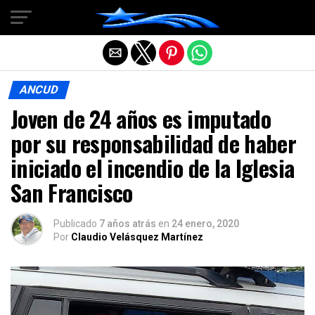
Salir de la versión móvil
ANCUD
Joven de 24 años es imputado
por su responsabilidad de haber
iniciado el incendio de la Iglesia
San Francisco
Publicado
7 años atrás
en
24 enero, 2020
Por
Claudio Velásquez Martínez