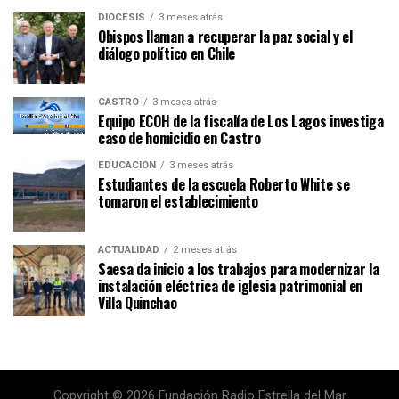
DIÓCESIS
3 meses atrás
Obispos llaman a recuperar la paz social y el
diálogo político en Chile
CASTRO
3 meses atrás
Equipo ECOH de la fiscalía de Los Lagos investiga
caso de homicidio en Castro
EDUCACIÓN
3 meses atrás
Estudiantes de la escuela Roberto White se
tomaron el establecimiento
ACTUALIDAD
2 meses atrás
Saesa da inicio a los trabajos para modernizar la
instalación eléctrica de iglesia patrimonial en
Villa Quinchao
Copyright © 2026 Fundación Radio Estrella del Mar