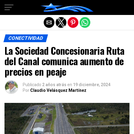
Salir de la versión móvil
CONECTIVIDAD
La Sociedad Concesionaria Ruta
del Canal comunica aumento de
precios en peaje
Publicado
2 años atrás
en
19 diciembre, 2024
Por
Claudio Velásquez Martínez