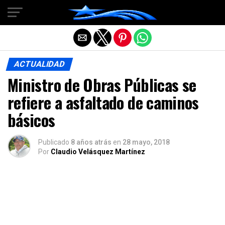
Salir de la versión móvil
ACTUALIDAD
Ministro de Obras Públicas se
refiere a asfaltado de caminos
básicos
Publicado
8 años atrás
en
28 mayo, 2018
Por
Claudio Velásquez Martínez