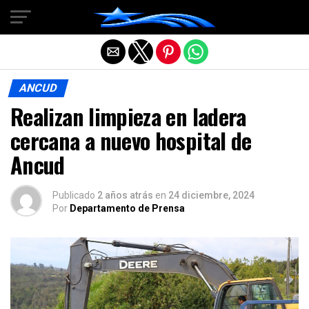
Salir de la versión móvil
ANCUD
Realizan limpieza en ladera
cercana a nuevo hospital de
Ancud
Publicado
2 años atrás
en
24 diciembre, 2024
Por
Departamento de Prensa