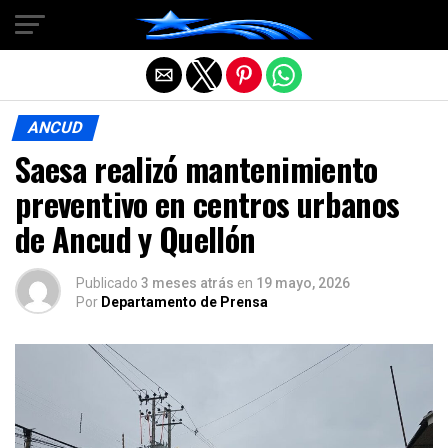
Salir de la versión móvil
ANCUD
Saesa realizó mantenimiento
preventivo en centros urbanos
de Ancud y Quellón
Publicado
3 meses atrás
en
19 mayo, 2026
Por
Departamento de Prensa