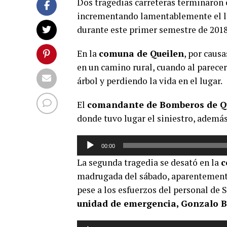
Dos tragedias carreteras terminaron 
incrementando lamentablemente el lis
durante este primer semestre de 2018
En la
comuna de Queilen
, por causa
en un camino rural, cuando al parecer
árbol y perdiendo la vida en el lugar.
El
comandante de Bomberos de Qu
donde tuvo lugar el siniestro, ademá
Reproductor
00:00
de
La segunda tragedia se desató en la
c
audio
madrugada del sábado, aparentemente
pese a los esfuerzos del personal de S
unidad de emergencia, Gonzalo 
Reproductor