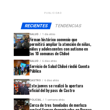
PUBLICIDAD
RECIENTES
TENDENCIAS
SALUD
1 día atrás
Firman histórico convenio que
permitirá ampliar la atención de niñas,
niños y adolescentes con autismo en
las 10 comunas de Chiloé
SALUD
6 días atrás
Servicio de Salud Chiloé rindió Cuenta
Pública
CASTRO
6 días atrás
Este jueves se realizó la apertura
oficial del by pass de Castro
POLICIAL
1 semana atrás
Cerca de tres toneladas de merluza
austral fueron decomisadas en Pargua