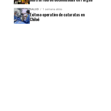
SALUD
1 semana atrás
Exitoso operativo de cataratas en
Chiloé
jo