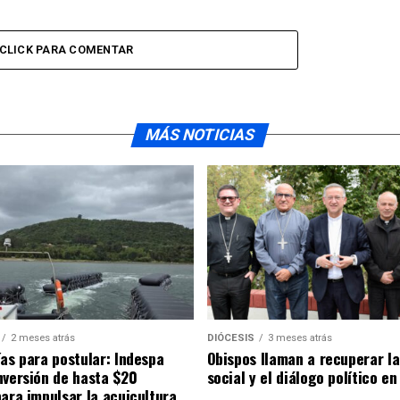
CLICK PARA COMENTAR
MÁS NOTICIAS
2 meses atrás
DIÓCESIS
3 meses atrás
ías para postular: Indespa
Obispos llaman a recuperar la
nversión de hasta $20
social y el diálogo político en
para impulsar la acuicultura