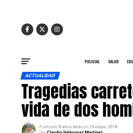
POLICIAL
SALUD
ED
ACTUALIDAD
Tragedias carret
vida de dos hom
Publicado
8 años atrás
en
14 mayo, 2018
Por
Claudio Velásquez Martínez