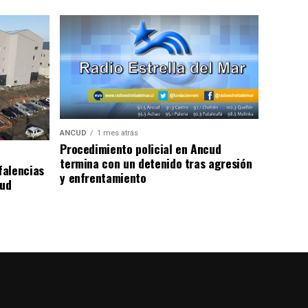
ANCUD
1 mes atrás
Procedimiento policial en Ancud
termina con un detenido tras agresión
falencias
y enfrentamiento
lud