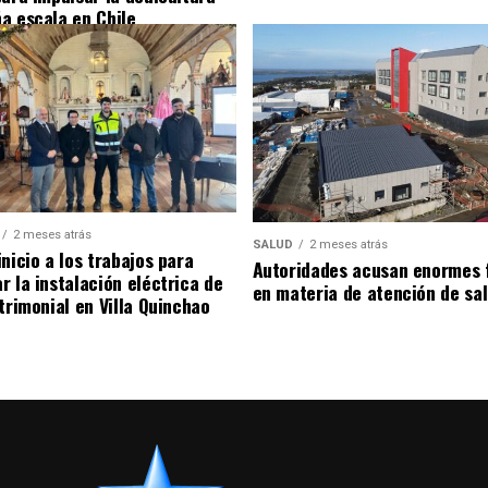
a escala en Chile
2 meses atrás
SALUD
2 meses atrás
nicio a los trabajos para
Autoridades acusan enormes 
r la instalación eléctrica de
en materia de atención de sa
trimonial en Villa Quinchao