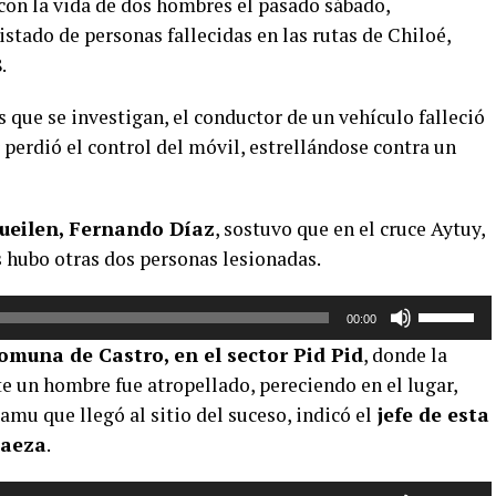
con la vida de dos hombres el pasado sábado,
tado de personas fallecidas en las rutas de Chiloé,
.
s que se investigan, el conductor de un vehículo falleció
 perdió el control del móvil, estrellándose contra un
eilen, Fernando Díaz
, sostuvo que en el cruce Aytuy,
s hubo otras dos personas lesionadas.
Utiliza
00:00
las
omuna de Castro, en el sector Pid Pid
, donde la
teclas
 un hombre fue atropellado, pereciendo en el lugar,
de
amu que llegó al sitio del suceso, indicó el
jefe de esta
flecha
arriba/aba
Baeza
.
para
aumentar
Utiliza