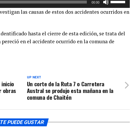
00:00
o
las
vestigan las causas de estos dos accidentes ocurridos en
disminuir
teclas
el
de
volumen.
flecha
dentificado hasta el cierre de esta edición, se trata del
arriba/aba
 pereció en el accidente ocurrido en la comuna de
para
aumentar
o
disminuir
el
volumen.
UP NEXT
 inicio
Un corte de la Ruta 7 o Carretera
r obras
Austral se produjo esta mañana en la
comuna de Chaitén
TE PUEDE GUSTAR