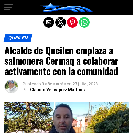
Salir de la versión móvil
QUEILEN
Alcalde de Queilen emplaza a
salmonera Cermaq a colaborar
activamente con la comunidad
Publicado
3 años atrás
en
27 julio, 2023
Por
Claudio Velásquez Martínez