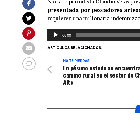
Nuestro periodista Claudio Velásque
presentada por pescadores artes
requieren una millonaria indemnizació
Reproductor
00:00
de
audio
ARTÍCULOS RELACIONADOS:
NO TE PIERDAS
En pésimo estado se encuentr
camino rural en el sector de 
Alto