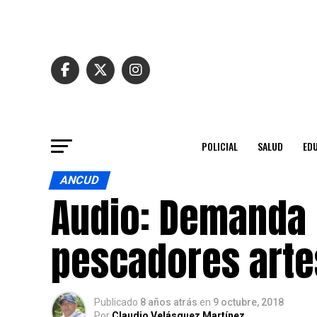
POLICIAL
SALUD
ED
ANCUD
Audio: Demanda 
pescadores arte
Publicado
8 años atrás
en
9 octubre, 2018
Por
Claudio Velásquez Martínez