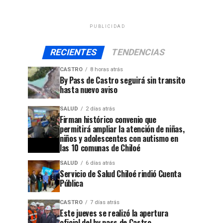
PUBLICIDAD
RECIENTES
TENDENCIAS
CASTRO
8 horas atrás
By Pass de Castro seguirá sin transito
hasta nuevo aviso
SALUD
2 días atrás
Firman histórico convenio que
permitirá ampliar la atención de niñas,
niños y adolescentes con autismo en
las 10 comunas de Chiloé
SALUD
6 días atrás
Servicio de Salud Chiloé rindió Cuenta
Pública
CASTRO
7 días atrás
Este jueves se realizó la apertura
oficial del by pass de Castro