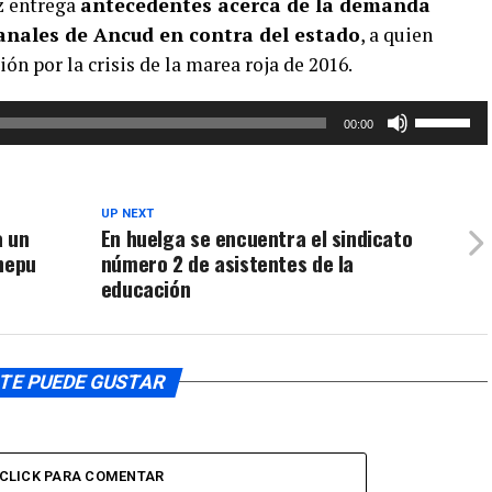
z entrega
antecedentes acerca de la demanda
anales de Ancud en contra del estado
, a quien
n por la crisis de la marea roja de 2016.
Utiliza
00:00
las
teclas
de
UP NEXT
flecha
a un
En huelga se encuentra el sindicato
arriba/aba
Chepu
número 2 de asistentes de la
para
educación
aumentar
o
disminuir
el
TE PUEDE GUSTAR
volumen.
CLICK PARA COMENTAR