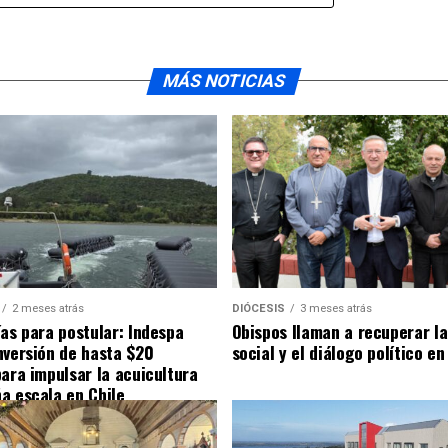
MÁS NOTICIAS
2 meses atrás
DIÓCESIS
3 meses atrás
ías para postular: Indespa
Obispos llaman a recuperar la
nversión de hasta $20
social y el diálogo político en
para impulsar la acuicultura
a escala en Chile