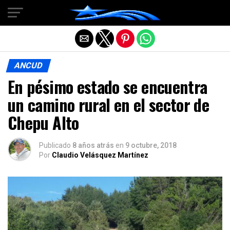
Salir de la versión móvil
ANCUD
En pésimo estado se encuentra
un camino rural en el sector de
Chepu Alto
Publicado
8 años atrás
en
9 octubre, 2018
Por
Claudio Velásquez Martínez