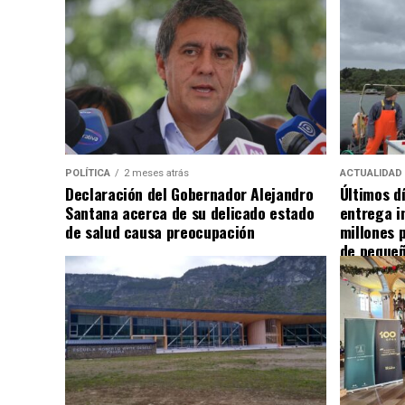
POLÍTICA
2 meses atrás
ACTUALIDAD
Declaración del Gobernador Alejandro
Últimos d
Santana acerca de su delicado estado
entrega i
de salud causa preocupación
millones 
de pequeñ