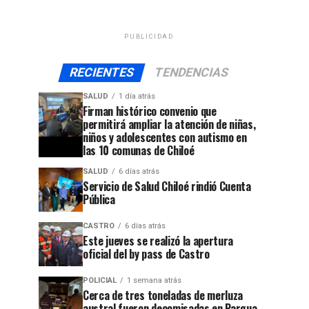
PUBLICIDAD
RECIENTES
TENDENCIAS
SALUD
1 día atrás
Firman histórico convenio que
permitirá ampliar la atención de niñas,
niños y adolescentes con autismo en
las 10 comunas de Chiloé
SALUD
6 días atrás
Servicio de Salud Chiloé rindió Cuenta
Pública
CASTRO
6 días atrás
Este jueves se realizó la apertura
oficial del by pass de Castro
POLICIAL
1 semana atrás
Cerca de tres toneladas de merluza
austral fueron decomisadas en Pargua