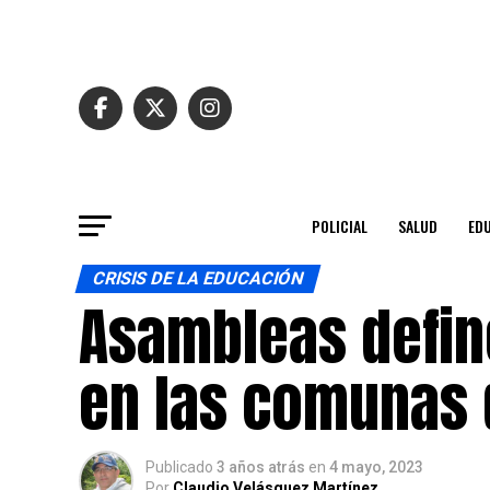
POLICIAL
SALUD
ED
CRISIS DE LA EDUCACIÓN
Asambleas define
en las comunas 
Publicado
3 años atrás
en
4 mayo, 2023
Por
Claudio Velásquez Martínez