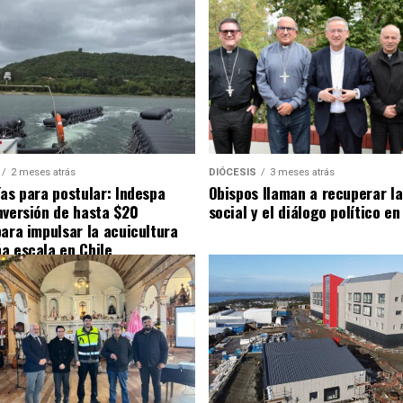
2 meses atrás
DIÓCESIS
3 meses atrás
ías para postular: Indespa
Obispos llaman a recuperar la
nversión de hasta $20
social y el diálogo político en
para impulsar la acuicultura
a escala en Chile