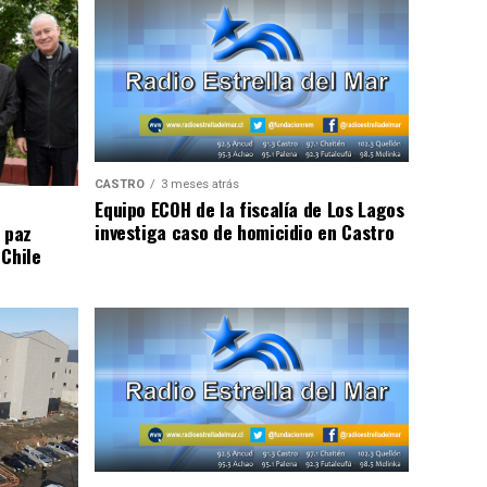
CASTRO
3 meses atrás
Equipo ECOH de la fiscalía de Los Lagos
investiga caso de homicidio en Castro
 paz
 Chile