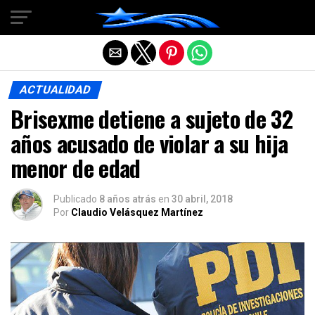
Salir de la versión móvil
ACTUALIDAD
Brisexme detiene a sujeto de 32
años acusado de violar a su hija
menor de edad
Publicado
8 años atrás
en
30 abril, 2018
Por
Claudio Velásquez Martínez