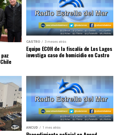
CASTRO
3 meses atrás
Equipo ECOH de la fiscalía de Los Lagos
investiga caso de homicidio en Castro
 paz
 Chile
ANCUD
1 mes atrás
Procedimiento policial en Ancud