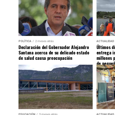
POLÍTICA
2 meses atrás
ACTUALIDAD
Declaración del Gobernador Alejandro
Últimos d
Santana acerca de su delicado estado
entrega i
de salud causa preocupación
millones 
de pequeñ
EDUCACIÓN
3 meses atrás
ACTUALIDAD