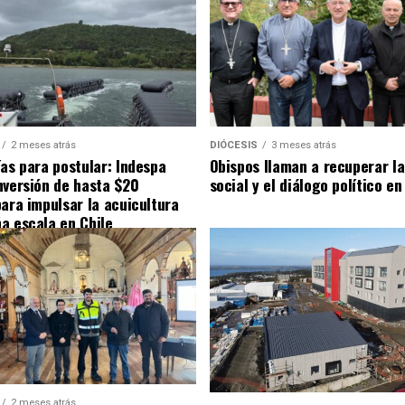
2 meses atrás
DIÓCESIS
3 meses atrás
ías para postular: Indespa
Obispos llaman a recuperar la
nversión de hasta $20
social y el diálogo político en
para impulsar la acuicultura
a escala en Chile
2 meses atrás