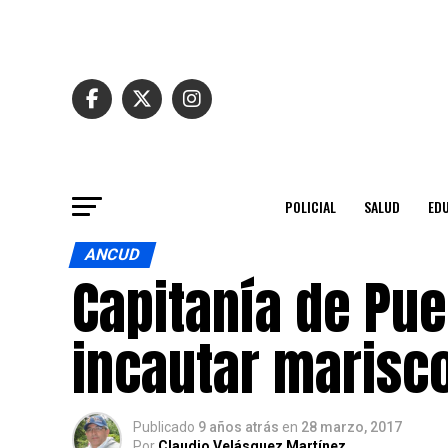
POLICIAL
SALUD
ED
ANCUD
Capitanía de Pue
incautar marisc
Publicado
9 años atrás
en
28 marzo, 2017
Por
Claudio Velásquez Martínez