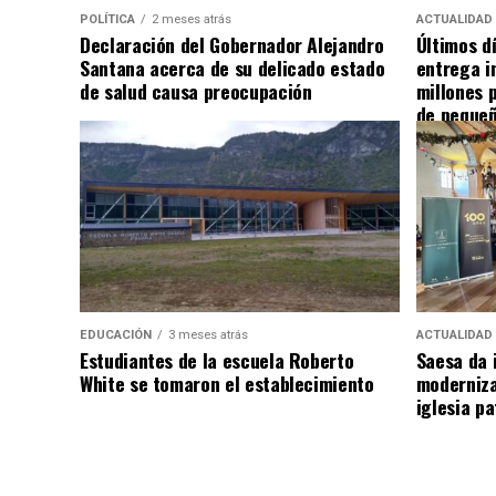
POLÍTICA
2 meses atrás
ACTUALIDAD
Declaración del Gobernador Alejandro
Últimos d
Santana acerca de su delicado estado
entrega i
de salud causa preocupación
millones 
de pequeñ
EDUCACIÓN
3 meses atrás
ACTUALIDAD
Estudiantes de la escuela Roberto
Saesa da i
White se tomaron el establecimiento
moderniza
iglesia pa