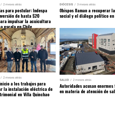
2 meses atrás
DIÓCESIS
3 meses atrás
ías para postular: Indespa
Obispos llaman a recuperar la
nversión de hasta $20
social y el diálogo político en
para impulsar la acuicultura
a escala en Chile
2 meses atrás
SALUD
2 meses atrás
nicio a los trabajos para
Autoridades acusan enormes 
r la instalación eléctrica de
en materia de atención de sa
trimonial en Villa Quinchao