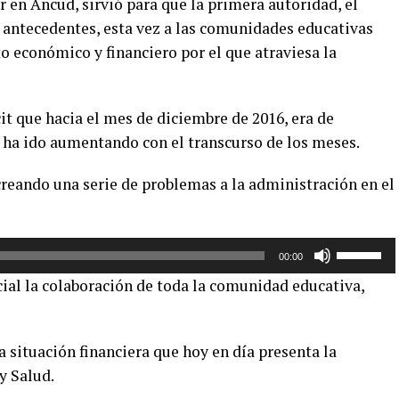
r en Ancud, sirvió para que la primera autoridad, el
antecedentes, esta vez a las comunidades educativas
 económico y financiero por el que atraviesa la
cit que hacia el mes de diciembre de 2016, era de
, ha ido aumentando con el transcurso de los meses.
creando una serie de problemas a la administración en el
Utiliza
00:00
las
cial la colaboración de toda la comunidad educativa,
teclas
de
flecha
 situación financiera que hoy en día presenta la
arriba/aba
y Salud.
para
aumentar