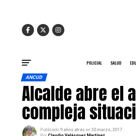
POLICIAL
SALUD
ED
ANCUD
Alcalde abre el 
compleja situac
Publicado
9 años atrás
en
30 marzo, 2017
Por
Claudio Velásquez Martínez