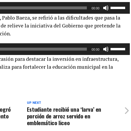
Utiliza
o
00:00
las
disminuir
 Pablo Baeza, se refirió a las dificultades que pasa la
teclas
el
de relieve la iniciativa del Gobierno que pretende la
de
volumen.
ión.
flecha
arriba/aba
Utiliza
para
00:00
las
aumentar
asión para destacar la inversión en infraestructura,
teclas
o
liza para fortalecer la educación municipal en la
de
disminuir
flecha
el
arriba/aba
volumen.
para
aumentar
o
UP NEXT
logró
Estudiante recibió una ‘larva’ en
disminuir
ento
porción de arroz servido en
el
emblemático liceo
volumen.