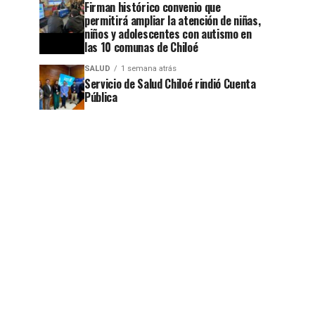
Firman histórico convenio que
permitirá ampliar la atención de niñas,
niños y adolescentes con autismo en
las 10 comunas de Chiloé
SALUD
1 semana atrás
Servicio de Salud Chiloé rindió Cuenta
Pública
jo