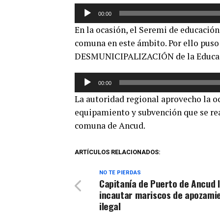
Reproductor
00:00
de
En la ocasión, el Seremi de educación,
audio
comuna en este ámbito. Por ello puso 
DESMUNICIPALIZACIÓN de la Educac
Reproductor
00:00
de
La autoridad regional aprovecho la oc
audio
equipamiento y subvención que se rea
comuna de Ancud.
ARTÍCULOS RELACIONADOS:
NO TE PIERDAS
Capitanía de Puerto de Ancud 
incautar mariscos de apozami
ilegal