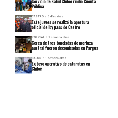
Servicio de Salud Chiloé rindió Cuenta
Pública
CASTRO
6 días atrás
Este jueves se realizó la apertura
oficial del by pass de Castro
POLICIAL
1 semana atrás
Cerca de tres toneladas de merluza
austral fueron decomisadas en Pargua
SALUD
1 semana atrás
Exitoso operativo de cataratas en
Chiloé