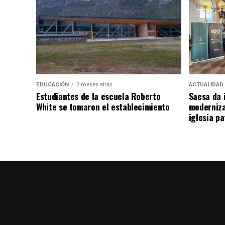
EDUCACIÓN
3 meses atrás
ACTUALIDAD
Estudiantes de la escuela Roberto
Saesa da i
White se tomaron el establecimiento
moderniza
iglesia pa