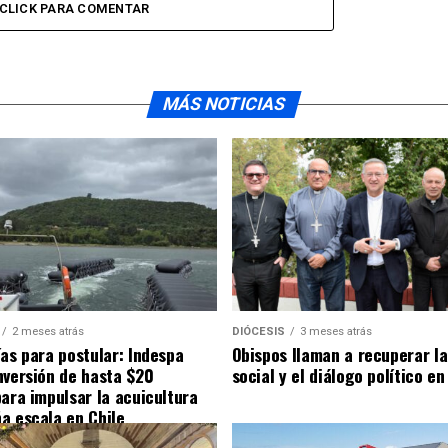
CLICK PARA COMENTAR
MÁS NOTICIAS
2 meses atrás
DIÓCESIS
3 meses atrás
ías para postular: Indespa
Obispos llaman a recuperar la
nversión de hasta $20
social y el diálogo político en
para impulsar la acuicultura
a escala en Chile