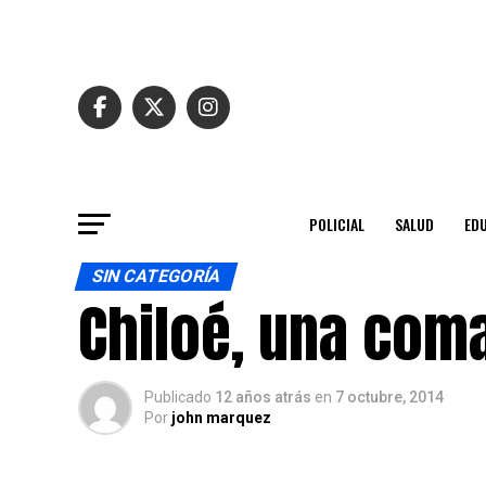
POLICIAL
SALUD
ED
SIN CATEGORÍA
Chiloé, una com
Publicado
12 años atrás
en
7 octubre, 2014
Por
john marquez