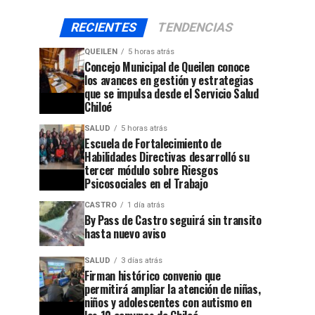
RECIENTES
TENDENCIAS
QUEILEN
5 horas atrás
Concejo Municipal de Queilen conoce
los avances en gestión y estrategias
que se impulsa desde el Servicio Salud
Chiloé
SALUD
5 horas atrás
Escuela de Fortalecimiento de
Habilidades Directivas desarrolló su
tercer módulo sobre Riesgos
Psicosociales en el Trabajo
CASTRO
1 día atrás
By Pass de Castro seguirá sin transito
hasta nuevo aviso
SALUD
3 días atrás
Firman histórico convenio que
permitirá ampliar la atención de niñas,
niños y adolescentes con autismo en