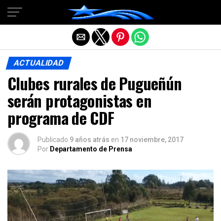
Salir de la versión móvil
ACTUALIDAD
Clubes rurales de Pugueñún
serán protagonistas en
programa de CDF
Publicado
9 años atrás
en
17 noviembre, 2017
Por
Departamento de Prensa