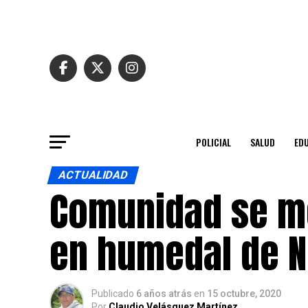
POLICIAL
SALUD
ED
ACTUALIDAD
Comunidad se mo
en humedal de 
Publicado
6 años atrás
en
15 octubre, 2020
Por
Claudio Velásquez Martínez