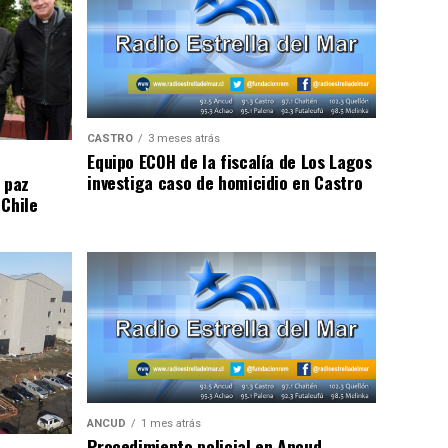
CASTRO
3 meses atrás
Equipo ECOH de la fiscalía de Los Lagos
investiga caso de homicidio en Castro
 paz
 Chile
ANCUD
1 mes atrás
Procedimiento policial en Ancud