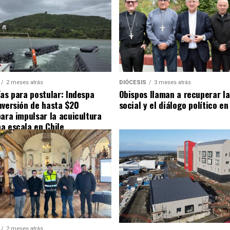
2 meses atrás
DIÓCESIS
3 meses atrás
ías para postular: Indespa
Obispos llaman a recuperar la
nversión de hasta $20
social y el diálogo político en
para impulsar la acuicultura
a escala en Chile
2 meses atrás