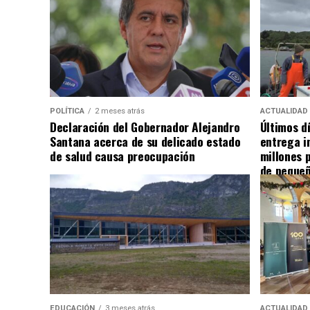
POLÍTICA
2 meses atrás
ACTUALIDAD
Declaración del Gobernador Alejandro
Últimos d
Santana acerca de su delicado estado
entrega i
de salud causa preocupación
millones 
de pequeñ
EDUCACIÓN
3 meses atrás
ACTUALIDAD