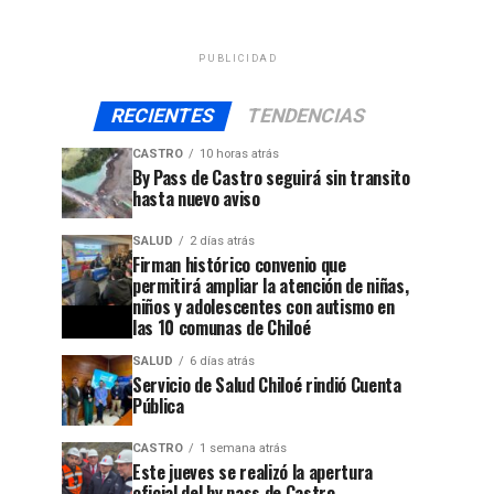
PUBLICIDAD
RECIENTES
TENDENCIAS
CASTRO
10 horas atrás
By Pass de Castro seguirá sin transito
hasta nuevo aviso
SALUD
2 días atrás
Firman histórico convenio que
permitirá ampliar la atención de niñas,
niños y adolescentes con autismo en
las 10 comunas de Chiloé
SALUD
6 días atrás
Servicio de Salud Chiloé rindió Cuenta
Pública
CASTRO
1 semana atrás
Este jueves se realizó la apertura
oficial del by pass de Castro