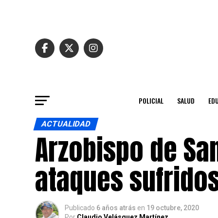
POLICIAL
SALUD
ED
ACTUALIDAD
Arzobispo de San
ataques sufrido
Publicado
6 años atrás
en
19 octubre, 2020
Por
Claudio Velásquez Martínez