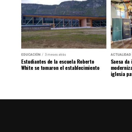
EDUCACIÓN
3 meses atrás
ACTUALIDAD
Estudiantes de la escuela Roberto
Saesa da i
White se tomaron el establecimiento
moderniza
iglesia pa