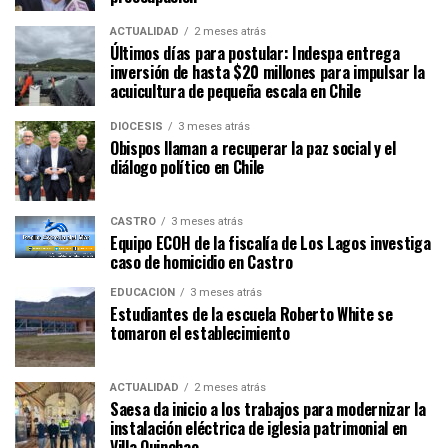
ACTUALIDAD
2 meses atrás
Últimos días para postular: Indespa entrega
inversión de hasta $20 millones para impulsar la
acuicultura de pequeña escala en Chile
DIÓCESIS
3 meses atrás
Obispos llaman a recuperar la paz social y el
diálogo político en Chile
CASTRO
3 meses atrás
Equipo ECOH de la fiscalía de Los Lagos investiga
caso de homicidio en Castro
EDUCACIÓN
3 meses atrás
Estudiantes de la escuela Roberto White se
tomaron el establecimiento
ACTUALIDAD
2 meses atrás
Saesa da inicio a los trabajos para modernizar la
instalación eléctrica de iglesia patrimonial en
Villa Quinchao