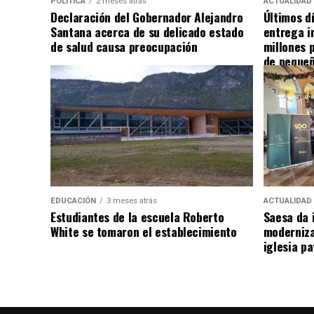
POLÍTICA
2 meses atrás
ACTUALIDAD
Declaración del Gobernador Alejandro
Últimos d
Santana acerca de su delicado estado
entrega i
de salud causa preocupación
millones 
de pequeñ
EDUCACIÓN
3 meses atrás
ACTUALIDAD
Estudiantes de la escuela Roberto
Saesa da i
White se tomaron el establecimiento
moderniza
iglesia pa