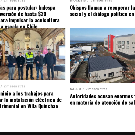
2 meses atrás
DIÓCESIS
3 meses atrás
ías para postular: Indespa
Obispos llaman a recuperar la
nversión de hasta $20
social y el diálogo político en
para impulsar la acuicultura
a escala en Chile
2 meses atrás
SALUD
2 meses atrás
nicio a los trabajos para
Autoridades acusan enormes 
r la instalación eléctrica de
en materia de atención de sa
trimonial en Villa Quinchao