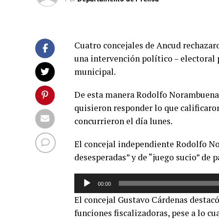
Cuatro concejales de Ancud rechazaro
una intervención político – electoral 
municipal.
De esta manera Rodolfo Norambuena,
quisieron responder lo que calificaro
concurrieron el día lunes.
El concejal independiente Rodolfo No
desesperadas” y de “juego sucio” de p
Reproductor
00:00
de
El concejal Gustavo Cárdenas destacó
audio
funciones fiscalizadoras, pese a lo cua