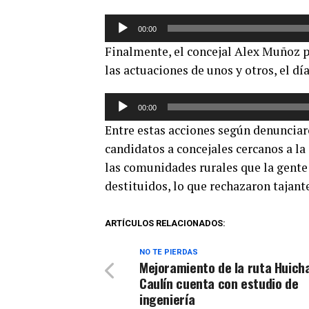
Reproductor
00:00
de
Finalmente, el concejal Alex Muñoz p
audio
las actuaciones de unos y otros, el dí
Reproductor
00:00
de
Entre estas acciones según denunciar
audio
candidatos a concejales cercanos a l
las comunidades rurales que la gente 
destituidos, lo que rechazaron tajan
ARTÍCULOS RELACIONADOS:
NO TE PIERDAS
Mejoramiento de la ruta Huich
Caulín cuenta con estudio de
ingeniería