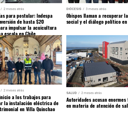
2 meses atrás
DIÓCESIS
3 meses atrás
ías para postular: Indespa
Obispos llaman a recuperar la
nversión de hasta $20
social y el diálogo político en
para impulsar la acuicultura
a escala en Chile
2 meses atrás
SALUD
2 meses atrás
nicio a los trabajos para
Autoridades acusan enormes 
r la instalación eléctrica de
en materia de atención de sa
trimonial en Villa Quinchao