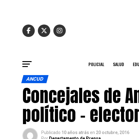
POLICIAL
SALUD
ED
ANCUD
Concejales de A
político – electo
Publicado
10 años atrás
en
20 octubre, 2016
Por
Departamento de Prensa