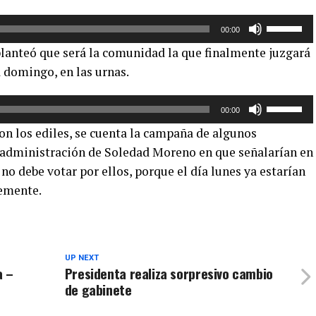
flecha
Utiliza
arriba/aba
00:00
las
para
lanteó que será la comunidad la que finalmente juzgará
teclas
aumentar
a domingo, en las urnas.
de
o
flecha
disminuir
Utiliza
arriba/aba
el
00:00
las
para
volumen.
on los ediles, se cuenta la campaña de algunos
teclas
aumentar
a administración de Soledad Moreno en que señalarían en
de
o
no debe votar por ellos, porque el día lunes ya estarían
flecha
disminuir
arriba/aba
temente.
el
para
volumen.
aumentar
o
disminuir
UP NEXT
a –
Presidenta realiza sorpresivo cambio
el
de gabinete
volumen.