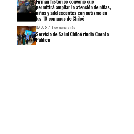
Firman histórico convenio que
permitirá ampliar la atención de niñas,
jo
niños y adolescentes con autismo en
las 10 comunas de Chiloé
SALUD
1 semana atrás
Servicio de Salud Chiloé rindió Cuenta
Pública
jo
jo