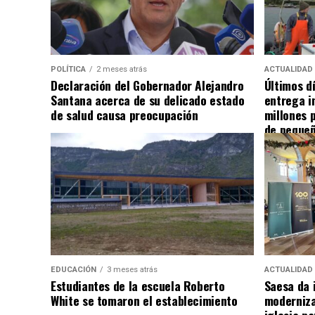
POLÍTICA
2 meses atrás
ACTUALIDAD
Declaración del Gobernador Alejandro
Últimos d
Santana acerca de su delicado estado
entrega i
de salud causa preocupación
millones 
de pequeñ
EDUCACIÓN
3 meses atrás
ACTUALIDAD
Estudiantes de la escuela Roberto
Saesa da i
White se tomaron el establecimiento
moderniza
iglesia pa