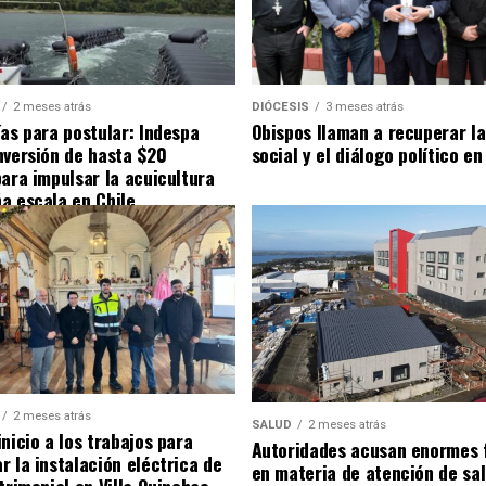
2 meses atrás
DIÓCESIS
3 meses atrás
ías para postular: Indespa
Obispos llaman a recuperar la
nversión de hasta $20
social y el diálogo político en
para impulsar la acuicultura
a escala en Chile
2 meses atrás
SALUD
2 meses atrás
nicio a los trabajos para
Autoridades acusan enormes 
r la instalación eléctrica de
en materia de atención de sa
trimonial en Villa Quinchao