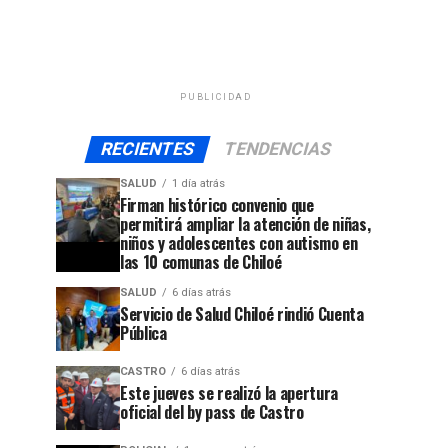
PUBLICIDAD
RECIENTES
TENDENCIAS
SALUD
1 día atrás
Firman histórico convenio que
permitirá ampliar la atención de niñas,
niños y adolescentes con autismo en
las 10 comunas de Chiloé
SALUD
6 días atrás
Servicio de Salud Chiloé rindió Cuenta
Pública
CASTRO
6 días atrás
Este jueves se realizó la apertura
oficial del by pass de Castro