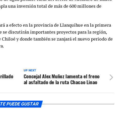
arriba/aba
pla una inversión total de más de 600 millones de
volumen.
para
aumentar
o
rá a efecto en la provincia de Llanquihue en la primera
disminuir
se discutirán importantes proyectos para la región,
el
e Chiloé y donde también se zanjará el nuevo periodo de
volumen.
a.
UP NEXT
rillado
Concejal Alex Muñoz lamenta el freno
al asfaltado de la ruta Chacao Linao
TE PUEDE GUSTAR