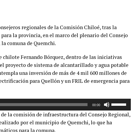
sejeros regionales de la Comisión Chiloé, tras la
para la provincia, en el marco del plenario del Consejo
en la comuna de Quemchi.
 chilote Fernando Bórquez, dentro de las iniciativas
el proyecto de sistema de alcantarillado y agua potable
ntempla una inversión de más de 4 mil 600 millones de
ectrificación para Quellón y un FRIL de emergencia para
Utiliza
00:00
las
e de la comisión de infraestructura del Consejo Regional,
teclas
realizado por el municipio de Quemchi, lo que ha
de
máticos para la comuna.
flecha