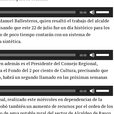
arriba/aba
Utiliza
para
00:00
las
aumentar
Manuel Ballesteros, quien resaltó el trabajo del alcalde
teclas
o
sando que este 22 de julio fue un día histórico para los
de
disminuir
ro de poco tiempo contarán con un sistema de
flecha
el
arriba/aba
 sintética.
volumen.
para
aumentar
Utiliza
00:00
o
las
en además es el Presidente del Consejo Regional,
disminuir
teclas
a el Fondo del 2 por ciento de Cultura, precisando que
el
de
, habrá un segundo llamado en las próximas semanas
volumen.
flecha
arriba/aba
Utiliza
para
00:00
las
aumentar
nal, realizado este miércoles en dependencias de la
teclas
o
robó también un aumento de recursos por el orden de los
de
disminuir
o de agua potable rural del sector de Alcaldeo de Rauco
flecha
el