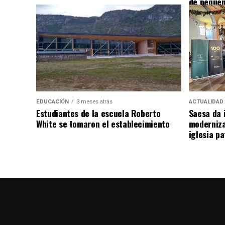
de pequeñ
EDUCACIÓN
3 meses atrás
ACTUALIDAD
Estudiantes de la escuela Roberto
Saesa da i
White se tomaron el establecimiento
moderniza
iglesia pa