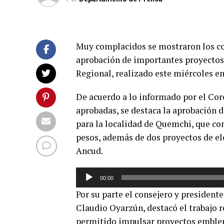
Muy complacidos se mostraron los con
aprobación de importantes proyectos 
Regional, realizado este miércoles 
De acuerdo a lo informado por el Core
aprobadas, se destaca la aprobación d
para la localidad de Quemchi, que co
pesos, además de dos proyectos de el
Ancud.
Reproductor
00:00
de
Por su parte el consejero y president
audio
Claudio Oyarzún, destacó el trabajo 
permitido impulsar proyectos emble