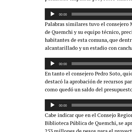
Reproductor
00:00
de
Palabras similares tuvo el consejero 
audio
de Quemchi y su equipo técnico, preci
habitantes de esta comuna, que dent
alcantarillado y un estadio con cancha
Reproductor
00:00
de
En tanto el consejero Pedro Soto, qui
audio
destacó la aprobación de recursos par
como quedó un saldo del presupuesto
Reproductor
00:00
de
Cabe indicar que en el Consejo Regio
audio
Biblioteca Pública de Quemchi, se ap
253 millones de pesos para el proyect