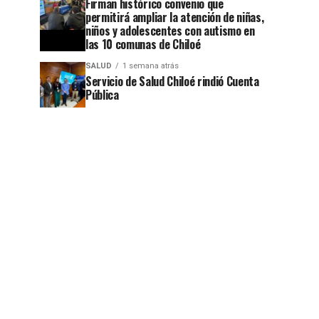
Firman histórico convenio que
jo
permitirá ampliar la atención de niñas,
niños y adolescentes con autismo en
las 10 comunas de Chiloé
SALUD
1 semana atrás
Servicio de Salud Chiloé rindió Cuenta
Pública
jo
jo