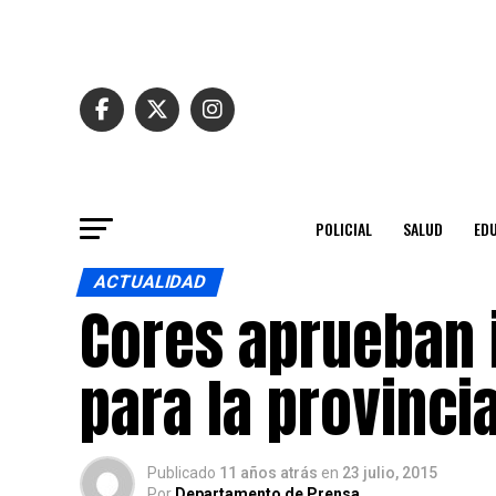
POLICIAL
SALUD
ED
ACTUALIDAD
Cores aprueban 
para la provinci
Publicado
11 años atrás
en
23 julio, 2015
Por
Departamento de Prensa