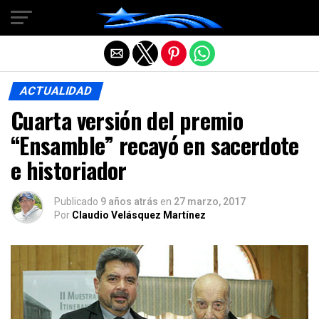
Salir de la versión móvil
ACTUALIDAD
Cuarta versión del premio
“Ensamble” recayó en sacerdote
e historiador
Publicado
9 años atrás
en
27 marzo, 2017
Por
Claudio Velásquez Martínez