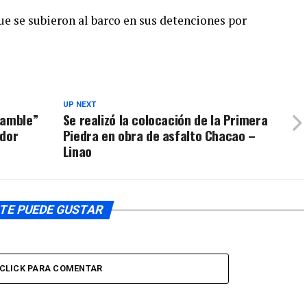
para
que se subieron al barco en sus detenciones por
aumentar
o
disminuir
el
volumen.
UP NEXT
samble”
Se realizó la colocación de la Primera
ador
Piedra en obra de asfalto Chacao –
Linao
TE PUEDE GUSTAR
CLICK PARA COMENTAR