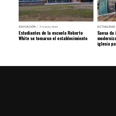
EDUCACIÓN
3 meses atrás
ACTUALIDAD
Estudiantes de la escuela Roberto
Saesa da i
White se tomaron el establecimiento
moderniza
iglesia pa