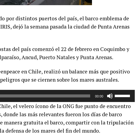
o por distintos puertos del país, el barco emblema de
IS, dejó la semana pasada la ciudad de Punta Arenas
costas del país comenzó el 22 de febrero en Coquimbo y
lparaíso, Ancud, Puerto Natales y Punta Arenas.
eenpeace en Chile, realizó un balance más que positivo
 peligros que se ciernen sobre los mares australes.
Utiliza
00:00
las
hile, el velero ícono de la ONG fue punto de encuentro
teclas
, donde las más relevantes fueron los días de barco
de
de manera gratuita el barco, compartir con la tripulación
flecha
arriba/aba
la defensa de los mares del fin del mundo.