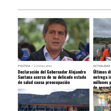
POLÍTICA
2 meses atrás
ACTUALIDAD
Declaración del Gobernador Alejandro
Últimos d
Santana acerca de su delicado estado
entrega i
de salud causa preocupación
millones 
de pequeñ