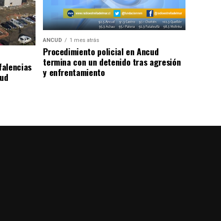
ANCUD
1 mes atrás
Procedimiento policial en Ancud
termina con un detenido tras agresión
falencias
y enfrentamiento
lud