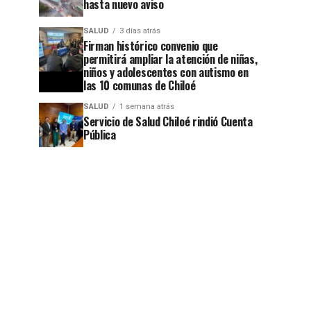
hasta nuevo aviso
SALUD
3 días atrás
Firman histórico convenio que
permitirá ampliar la atención de niñas,
niños y adolescentes con autismo en
las 10 comunas de Chiloé
SALUD
1 semana atrás
Servicio de Salud Chiloé rindió Cuenta
Pública
jo