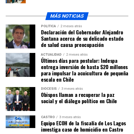
MÁS NOTICIAS
En la misma misiva dirigida al Concejo Municipal, el
POLÍTICA
2 meses atrás
docente expresa su malestar por la actitud de los
Declaración del Gobernador Alejandro
Santana acerca de su delicado estado
directivos de la Corporación de Educación, y la califica
de salud causa preocupación
de muy grave.
ACTUALIDAD
2 meses atrás
Últimos días para postular: Indespa
ARTÍCULOS RELACIONADOS:
entrega inversión de hasta $20 millones
UP NEXT
para impulsar la acuicultura de pequeña
Delincuente fue detenido por Carabineros en las aguas
escala en Chile
del río Pudeto en Ancud
DIÓCESIS
3 meses atrás
NO TE PIERDAS
Obispos llaman a recuperar la paz
Funcionario de la PDI de Ancud fue detenido como
social y el diálogo político en Chile
supuesto autor de abuso sexual
CASTRO
3 meses atrás
Equipo ECOH de la fiscalía de Los Lagos
investiga caso de homicidio en Castro