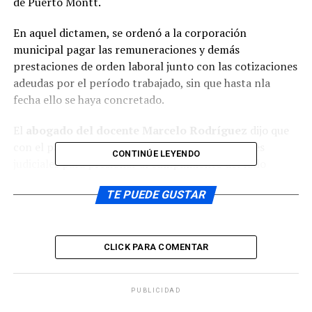
de Puerto Montt.
En aquel dictamen, se ordenó a la corporación
municipal pagar las remuneraciones y demás
prestaciones de orden laboral junto con las cotizaciones
adeudas por el período trabajado, sin que hasta nla
fecha ello se haya concretado.
El
abogado del docente Marcelo Rodríguez
dijo que
con el paso del tiempo han debido seguir acciones
CONTINÚE LEYENDO
judiciales para presionar al cumplimiento del fallo
judicial, incluso a Banco Estado, que no ha integrado los
TE PUEDE GUSTAR
dineros al tribunal de Ancud.
CLICK PARA COMENTAR
Si continua pasando el tiempo y no se cumple con el
fallo judicial, deberán iniciarse los apremios en contra
PUBLICIDAD
del representante legal, lo que incluso podría llegar al