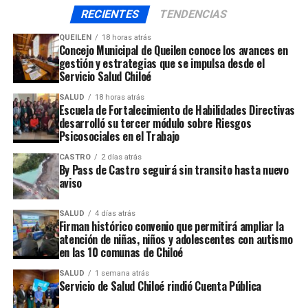
arresto, dijo el
abogado del profesor Alonso Núñez.
RECIENTES
TENDENCIAS
QUEILEN
18 horas atrás
Concejo Municipal de Queilen conoce los avances en
gestión y estrategias que se impulsa desde el
Servicio Salud Chiloé
El
docente Alonso Núñez
volvió a mostrar su molestia
con la Corporación Municipal de Educación por la falta
SALUD
18 horas atrás
Escuela de Fortalecimiento de Habilidades Directivas
de respuesta de parte del organismo y de su presidente,
desarrolló su tercer módulo sobre Riesgos
el alcalde Carlos Gómez, por no cumplir con el fallo de
Psicosociales en el Trabajo
la Corte de Apelaciones, sentencia que fue dictada el 07
CASTRO
2 días atrás
de julio de 2021.
By Pass de Castro seguirá sin transito hasta nuevo
aviso
Recordemos que él envió una carta al Concejo Municipal
en diciembre de 2021, requiriendo el apoyo del Concejo
SALUD
4 días atrás
Firman histórico convenio que permitirá ampliar la
Municipal.
atención de niñas, niños y adolescentes con autismo
en las 10 comunas de Chiloé
Transcurrido más de un mes desde ese momento, vuelve
a señalar que las autoridades no han dado cumplimiento
SALUD
1 semana atrás
Servicio de Salud Chiloé rindió Cuenta Pública
a la orden judicial.