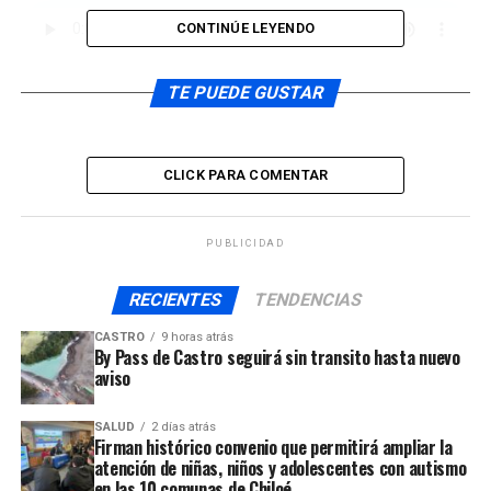
CONTINÚE LEYENDO
La persona que lamentablemente perdió la vida fue
TE PUEDE GUSTAR
identificado como Raúl Fernando Oyarzún Oyarzún, de
57 años de edad.
CLICK PARA COMENTAR
ARTÍCULOS RELACIONADOS:
UP NEXT
MT-Cero de Castro detiene a hombre por cultivo de
PUBLICIDAD
drogas
RECIENTES
TENDENCIAS
NO TE PIERDAS
Un hombre sufrió quemaduras luego de una explosión de
CASTRO
9 horas atrás
gas
By Pass de Castro seguirá sin transito hasta nuevo
aviso
SALUD
2 días atrás
Firman histórico convenio que permitirá ampliar la
atención de niñas, niños y adolescentes con autismo
en las 10 comunas de Chiloé