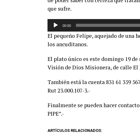
de poder saber con certeza qué tratam
que sufre.
Reproductor
00:00
de
El pequeño Felipe, aquejado de una h
audio
los ancuditanos.
El plato único es este domingo 19 de 
Visión de Dios Misionera, de calle El
También está la cuenta 831 61 359 56
Rut 23.000.107-3.-
Finalmente se pueden hacer contact
PIPE”.-
ARTÍCULOS RELACIONADOS: