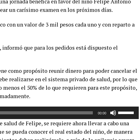
na jornada benéfica en favor del niño Felipe Antonio
tear un carísimo examen en los próximos días.
ico con un valor de 3 mil pesos cada uno y con reparto a
 informó que para los pedidos está dispuesto el
iene como propósito reunir dinero para poder cancelar el
be realizarse en el sistema privado de salud, por lo que
o menos el 50% de lo que requieren para este propósito,
ximadamente.
Utiliza
00:00
las
salud de Felipe, se requiere ahora llevar a cabo una
teclas
e se pueda conocer el real estado del niño, de manera
de
flecha