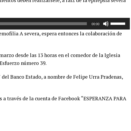
ientos deben realizársele, a raíz de la epilepsia severa
arriba/aba
para
aumentar
Utiliza
00:00
o
las
emofilia A severa, espera entonces la colaboración de
disminuir
teclas
el
de
volumen.
flecha
marzo desde las 13 horas en el comedor de la Iglesia
arriba/aba
 Esfuerzo número 39.
para
aumentar
7 del Banco Estado, a nombre de Felipe Urra Pradenas,
o
disminuir
el
os a través de la cuenta de Facebook “ESPERANZA PARA
volumen.