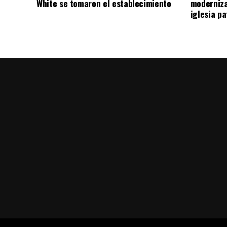
White se tomaron el establecimiento
moderniza
iglesia pa