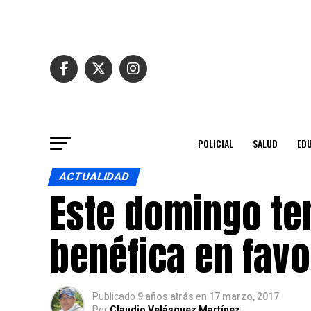
POLICIAL
SALUD
ED
ACTUALIDAD
Este domingo te
benéfica en favo
Publicado
9 años atrás
en
17 marzo, 2017
Por
Claudio Velásquez Martínez