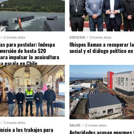
2 meses atrás
DIÓCESIS
3 meses atrás
ías para postular: Indespa
Obispos llaman a recuperar la
nversión de hasta $20
social y el diálogo político en
para impulsar la acuicultura
a escala en Chile
2 meses atrás
SALUD
2 meses atrás
nicio a los trabajos para
Autoridades acusan enormes 