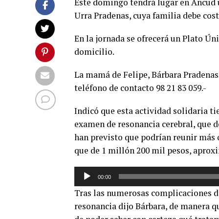
Este domingo tendrá lugar en Ancud u
Urra Pradenas, cuya familia debe cos
En la jornada se ofrecerá un Plato Ún
domicilio.
La mamá de Felipe, Bárbara Pradenas,
teléfono de contacto 98 21 83 059.-
Indicó que esta actividad solidaria t
examen de resonancia cerebral, que de
han previsto que podrían reunir más 
que de 1 millón 200 mil pesos, apro
Reproductor
00:00
de
Tras las numerosas complicaciones de 
audio
resonancia dijo Bárbara, de manera qu