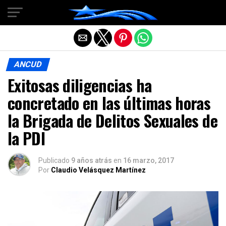
Salir de la versión móvil
ANCUD
Exitosas diligencias ha
concretado en las últimas horas
la Brigada de Delitos Sexuales de
la PDI
Publicado
9 años atrás
en
16 marzo, 2017
Por
Claudio Velásquez Martínez