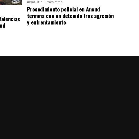
ANCUD
1 mes atrás
Procedimiento policial en Ancud
termina con un detenido tras agresión
falencias
y enfrentamiento
lud