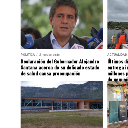
POLÍTICA
2 meses atrás
ACTUALIDAD
Declaración del Gobernador Alejandro
Últimos d
Santana acerca de su delicado estado
entrega i
de salud causa preocupación
millones 
de pequeñ