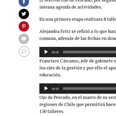
intensa agenda de actividades.
En una primera etapa realizara 8 tall
Alejandra Fritz se refirió a lo que ha
comuna, además de las fechas en donde 
Reproductor
00:00
de
Francisco Cárcamo, jefe de gabinete 
audio
los ejes de la gestión y por ello el a
educación.
Reproductor
00:00
de
Ojo de Pescado, en el marco de su sex
audio
regiones de Chile que permitirá hacer
130 talleres.