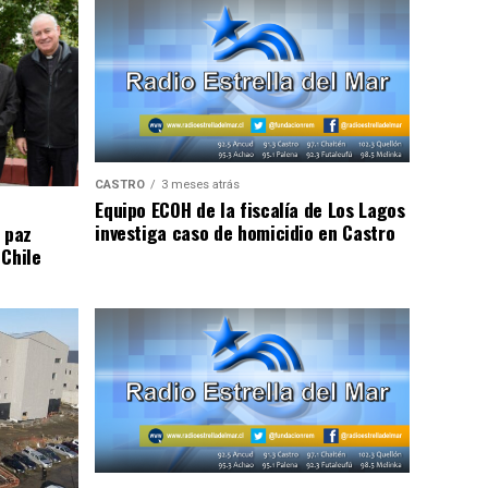
CASTRO
3 meses atrás
Equipo ECOH de la fiscalía de Los Lagos
investiga caso de homicidio en Castro
 paz
 Chile