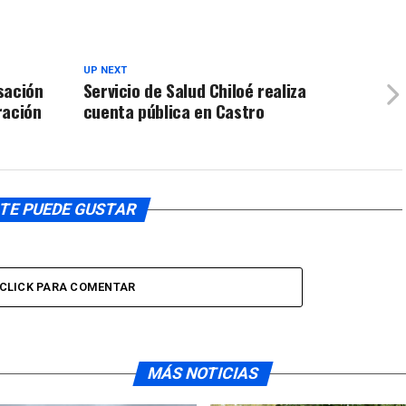
arriba/aba
volumen.
para
aumentar
o
UP NEXT
sación
Servicio de Salud Chiloé realiza
disminuir
ración
cuenta pública en Castro
el
volumen.
TE PUEDE GUSTAR
CLICK PARA COMENTAR
MÁS NOTICIAS