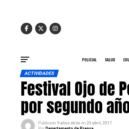
POLICIAL
SALUD
ED
ACTIVIDADES
Festival Ojo de 
por segundo año
Publicado
9 años atrás
en
25 abril, 2017
Por
Departamento de Prensa