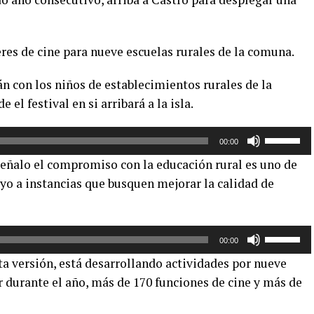
eres de cine para nueve escuelas rurales de la comuna.
rán con los niños de establecimientos rurales de la
el festival en si arribará a la isla.
Utiliza
00:00
las
señalo el compromiso con la educación rural es uno de
teclas
poyo a instancias que busquen mejorar la calidad de
de
flecha
arriba/aba
Utiliza
para
00:00
las
aumentar
ta versión, está desarrollando actividades por nueve
teclas
o
 durante el año, más de 170 funciones de cine y más de
de
disminuir
flecha
el