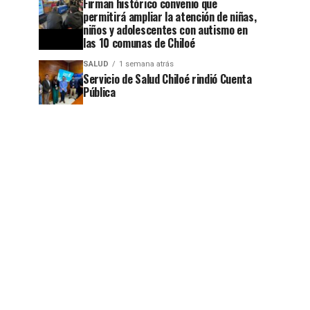
Firman histórico convenio que
permitirá ampliar la atención de niñas,
niños y adolescentes con autismo en
las 10 comunas de Chiloé
SALUD
1 semana atrás
Servicio de Salud Chiloé rindió Cuenta
Pública
jo