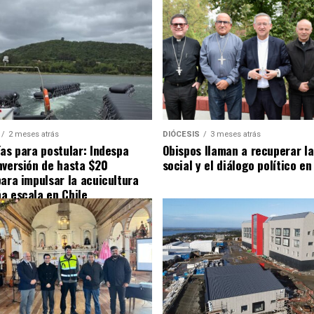
2 meses atrás
DIÓCESIS
3 meses atrás
ías para postular: Indespa
Obispos llaman a recuperar la
nversión de hasta $20
social y el diálogo político en
para impulsar la acuicultura
a escala en Chile