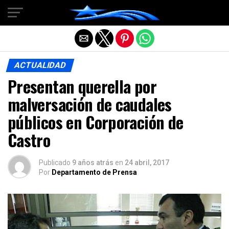
Salir de la versión móvil
ACTUALIDAD
Presentan querella por
malversación de caudales
públicos en Corporación de
Castro
Publicado
9 años atrás
en
24 abril, 2017
Por
Departamento de Prensa