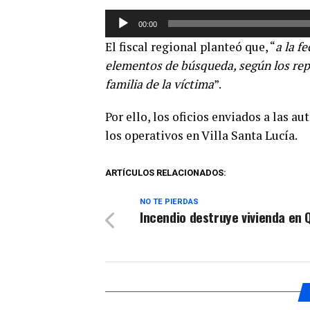
Reproductor
00:00
de
El fiscal regional planteó que, “
a la f
audio
elementos de búsqueda, según los repo
familia de la víctima
”.
Por ello, los oficios enviados a las 
los operativos en Villa Santa Lucía.
ARTÍCULOS RELACIONADOS:
NO TE PIERDAS
Incendio destruye vivienda en 