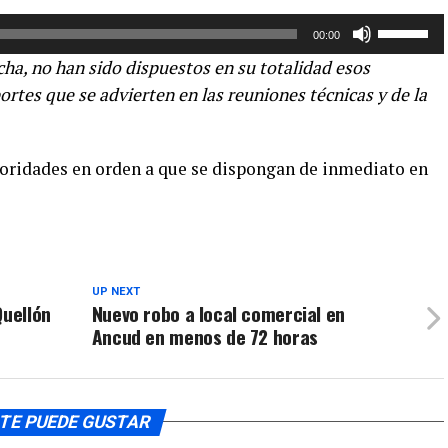
o
Utiliza
00:00
disminuir
las
echa, no han sido dispuestos en su totalidad esos
el
teclas
rtes que se advierten en las reuniones técnicas y de la
volumen.
de
flecha
arriba/aba
autoridades en orden a que se dispongan de inmediato en
para
aumentar
o
disminuir
el
volumen.
UP NEXT
Quellón
Nuevo robo a local comercial en
Ancud en menos de 72 horas
TE PUEDE GUSTAR