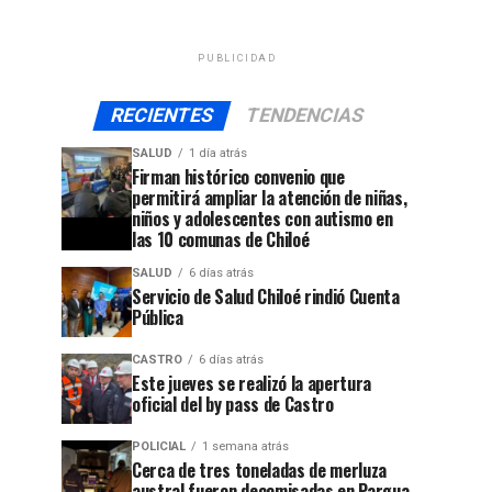
PUBLICIDAD
RECIENTES
TENDENCIAS
SALUD
1 día atrás
Firman histórico convenio que
permitirá ampliar la atención de niñas,
niños y adolescentes con autismo en
las 10 comunas de Chiloé
SALUD
6 días atrás
Servicio de Salud Chiloé rindió Cuenta
Pública
CASTRO
6 días atrás
Este jueves se realizó la apertura
oficial del by pass de Castro
POLICIAL
1 semana atrás
Cerca de tres toneladas de merluza
austral fueron decomisadas en Pargua