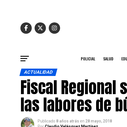
POLICIAL
SALUD
ED
ACTUALIDAD
Fiscal Regional 
las labores de 
Publicado
8 años atrás
en
28 mayo, 2018
Por
Claudio Velásquez Martínez