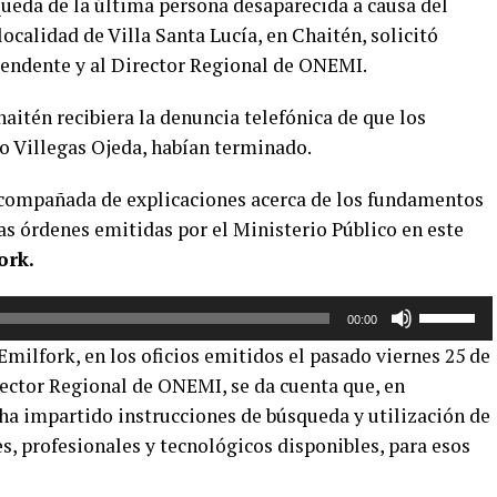
queda de la última persona desaparecida a causa del
localidad de Villa Santa Lucía, en Chaitén, solicitó
tendente y al Director Regional de ONEMI.
haitén recibiera la denuncia telefónica de que los
to Villegas Ojeda, habían terminado.
 acompañada de explicaciones acerca de los fundamentos
as órdenes emitidas por el Ministerio Público en este
ork.
Utiliza
00:00
las
Emilfork, en los oficios emitidos el pasado viernes 25 de
teclas
rector Regional de ONEMI, se da cuenta que, en
de
 ha impartido instrucciones de búsqueda y utilización de
flecha
arriba/aba
, profesionales y tecnológicos disponibles, para esos
para
aumentar