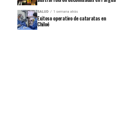
SALUD
1 semana atrás
Exitoso operativo de cataratas en
Chiloé
jo