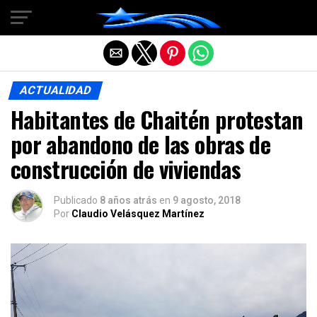
Salir de la versión móvil
ACTUALIDAD
Habitantes de Chaitén protestan
por abandono de las obras de
construcción de viviendas
Publicado
8 años atrás
en
9 agosto, 2018
Por
Claudio Velásquez Martínez