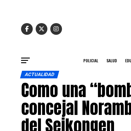
POLICIAL
SALUD
ED
ACTUALIDAD
Como una “bomba
concejal Noramb
del Seikongen