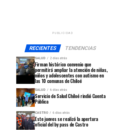
PUBLICIDAD
RECIENTES
TENDENCIAS
SALUD
2 días atrás
Firman histórico convenio que
permitirá ampliar la atención de niñas,
niños y adolescentes con autismo en
las 10 comunas de Chiloé
SALUD
6 días atrás
Servicio de Salud Chiloé rindió Cuenta
Pública
CASTRO
6 días atrás
Este jueves se realizó la apertura
oficial del by pass de Castro