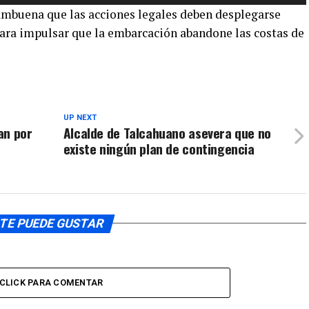
las
aumentar
ambuena que las acciones legales deben desplegarse
teclas
o
ara impulsar que la embarcación abandone las costas de
de
disminuir
flecha
el
arriba/aba
volumen.
para
aumentar
o
UP NEXT
an por
Alcalde de Talcahuano asevera que no
disminuir
existe ningún plan de contingencia
el
volumen.
TE PUEDE GUSTAR
CLICK PARA COMENTAR