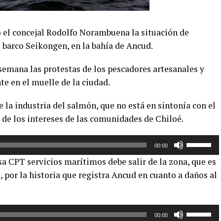
 el concejal Rodolfo Norambuena la situación de
 barco Seikongen, en la bahía de Ancud.
semana las protestas de los pescadores artesanales y
te en el muelle de la ciudad.
e la industria del salmón, que no está en sintonía con el
de los intereses de las comunidades de Chiloé.
Utiliza
00:00
las
sa CPT servicios marítimos debe salir de la zona, que es
teclas
por la historia que registra Ancud en cuanto a daños al
de
flecha
arriba/aba
Utiliza
para
00:00