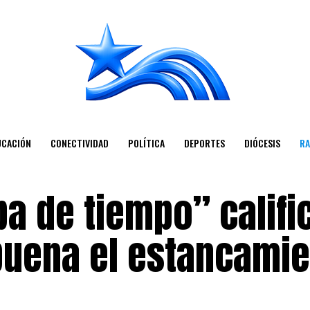
UCACIÓN
CONECTIVIDAD
POLÍTICA
DEPORTES
DIÓCESIS
RA
 de tiempo” calific
uena el estancamie