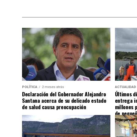
POLÍTICA
2 meses atrás
ACTUALIDAD
Declaración del Gobernador Alejandro
Últimos d
Santana acerca de su delicado estado
entrega i
de salud causa preocupación
millones 
de pequeñ