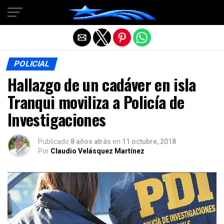
Salir de la versión móvil
POLICIAL
Hallazgo de un cadáver en isla
Tranqui moviliza a Policía de
Investigaciones
Publicado
8 años atrás
en
11 octubre, 2018
Por
Claudio Velásquez Martínez