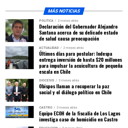
vegetación y jardinería, canalizaciones eléctricas
MÁS NOTICIAS
subterráneas, luminarias y mobiliario urbano.
Intervenciones que están en pleno proceso de ejecución
POLÍTICA
2 meses atrás
Declaración del Gobernador Alejandro
por parte de la empresa que se adjudicó las faenas.
Santana acerca de su delicado estado
de salud causa preocupación
Finalmente desde el municipio castreño se hace un
especial llamado a los vecinos a poder contribuir con el
ACTUALIDAD
2 meses atrás
cuidado de estos nuevos espacios públicos, los cuales
Últimos días para postular: Indespa
entrega inversión de hasta $20 millones
son propiedad de todos, por ellos se les invita a ser
para impulsar la acuicultura de pequeña
agentes activos en la preservación y mantención de
escala en Chile
ellos.
DIÓCESIS
3 meses atrás
Obispos llaman a recuperar la paz
ARTÍCULOS RELACIONADOS:
social y el diálogo político en Chile
UP NEXT
Diputada Yasna Provoste advierte ineficiencia en
primeros 100 dias desde aluviones
CASTRO
3 meses atrás
Equipo ECOH de la fiscalía de Los Lagos
investiga caso de homicidio en Castro
NO TE PIERDAS
Dra. Beatriz Chamorro Arancibia asumió como directora