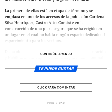
La primera de ellas está en etapa de término y se
emplaza en uno de los accesos de la población Cardenal
Silva Henríquez, Castro Alto. Consiste en la
construcción de una plaza segura que se ha erigido en
un lugar en el cual no había ningún espacio dedicado al
esparcimiento para los vecinos.
Dicha obra se enmarca dentro del Plan de Recuperación
CONTINÚE LEYENDO
y Habilitación de Espacios Públicos y del plan comunal
de seguridad pública que lleva adelante el municipio de
TE PUEDE GUSTAR
la capital chilota, iniciativa que ha permitido poder
dotar de una serie de nuevas infraestructuras tanto en
el área urbana como rural.
CLICK PARA COMENTAR
Según comentó Lorena Barría, encargada de la oficina
de Seguridad Pública de la Municipalidad castreña, estas
obras se enmarcan dentro del proyecto “Acceso seguro a
PUBLICIDAD
mi barrio” y también de la propuesta municipal