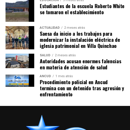
del servicio de salud Chiloé
EDUCACIÓN
3 meses atrás
Estudiantes de la escuela Roberto White
se tomaron el establecimiento
ACTUALIDAD
2 meses atrás
Saesa da inicio a los trabajos para
modernizar la instalación eléctrica de
iglesia patrimonial en Villa Quinchao
SALUD
2 meses atrás
Autoridades acusan enormes falencias
en materia de atención de salud
ANCUD
1 mes atrás
Procedimiento policial en Ancud
termina con un detenido tras agresión y
enfrentamiento