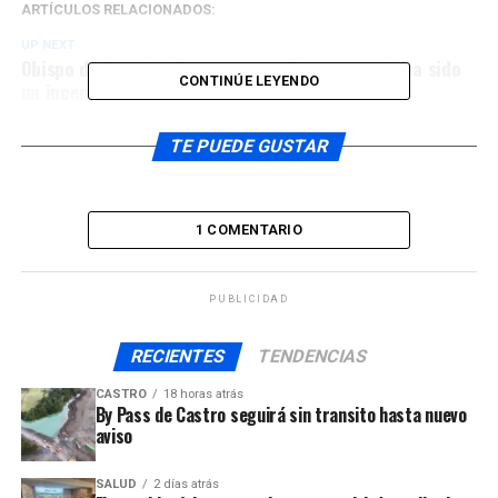
ARTÍCULOS RELACIONADOS:
UP NEXT
Obispo de Ancud: «Esperamos en Dios que no haya sido
CONTINÚE LEYENDO
un incendio intencional»
NO TE PIERDAS
Unas 7 mil personas participaron de la edición 43 de la
TE PUEDE GUSTAR
Fiesta del Nazareno de Caguach
1 COMENTARIO
PUBLICIDAD
RECIENTES
TENDENCIAS
CASTRO
18 horas atrás
By Pass de Castro seguirá sin transito hasta nuevo
aviso
SALUD
2 días atrás