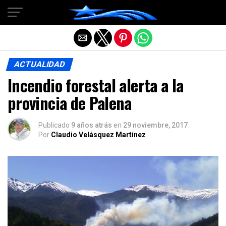
Salir de la versión móvil
ACTUALIDAD
Incendio forestal alerta a la
provincia de Palena
Publicado
9 años atrás
en
29 noviembre, 2017
Por
Claudio Velásquez Martínez