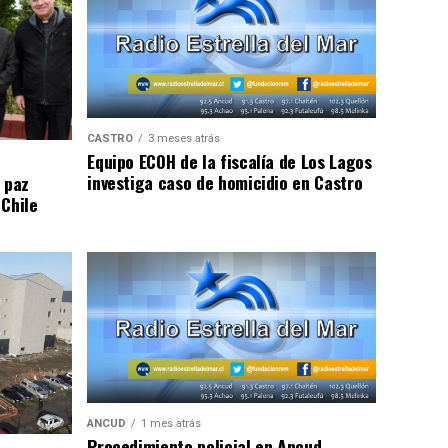
CASTRO
3 meses atrás
Equipo ECOH de la fiscalía de Los Lagos
investiga caso de homicidio en Castro
 paz
 Chile
ANCUD
1 mes atrás
Procedimiento policial en Ancud