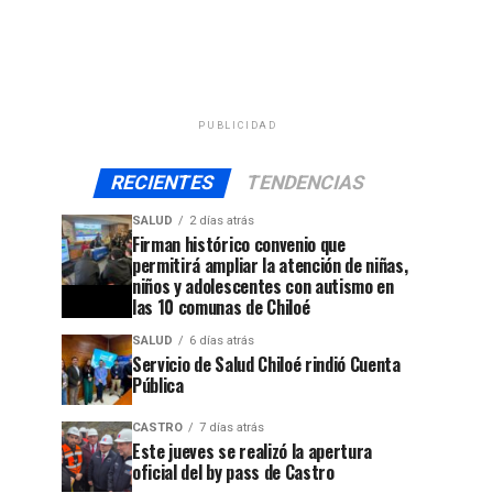
PUBLICIDAD
RECIENTES
TENDENCIAS
SALUD
2 días atrás
Firman histórico convenio que
permitirá ampliar la atención de niñas,
niños y adolescentes con autismo en
las 10 comunas de Chiloé
SALUD
6 días atrás
Servicio de Salud Chiloé rindió Cuenta
Pública
CASTRO
7 días atrás
Este jueves se realizó la apertura
oficial del by pass de Castro