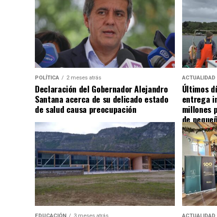
POLÍTICA
2 meses atrás
ACTUALIDAD
Declaración del Gobernador Alejandro
Últimos d
Santana acerca de su delicado estado
entrega i
de salud causa preocupación
millones 
de pequeñ
EDUCACIÓN
3 meses atrás
ACTUALIDAD