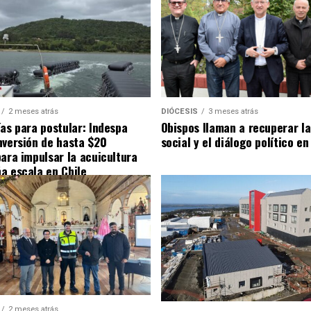
2 meses atrás
DIÓCESIS
3 meses atrás
ías para postular: Indespa
Obispos llaman a recuperar la
nversión de hasta $20
social y el diálogo político en
para impulsar la acuicultura
a escala en Chile
2 meses atrás