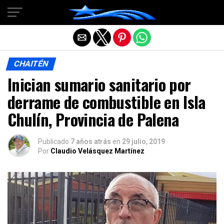
Salir de la versión móvil
CHAITÉN
Inician sumario sanitario por
derrame de combustible en Isla
Chulín, Provincia de Palena
Publicado
7 años atrás
en
29 julio, 2019
Por
Claudio Velásquez Martínez