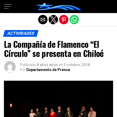
Salir de la versión móvil
ACTIVIDADES
La Compañía de Flamenco “El
Círculo” se presenta en Chiloé
Publicado
8 años atrás
en
5 octubre, 2018
Por
Departamento de Prensa